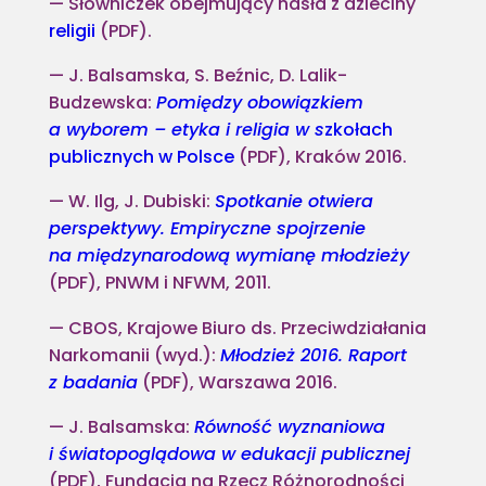
Słowniczek obejmujący hasła z dzieciny
religii
(PDF).
J. Balsamska, S. Beźnic, D. Lalik-
Budzewska:
Pomiędzy obowiązkiem
a wyborem – etyka i religia w s
zkołach
publicznych w Polsce
(PDF), Kraków 2016.
W. Ilg, J. Dubiski:
Spotkanie otwiera
perspektywy. Empiryczne spojrzenie
na międzynarodową wymianę młodzieży
(PDF), PNWM i NFWM, 2011.
CBOS, Krajowe Biuro ds. Przeciwdziałania
Narkomanii (wyd.):
Młodzież 2016. Raport
z badania
(PDF), Warszawa 2016.
J. Balsamska:
Równość wyznaniowa
i światopoglądowa w edukacji publicznej
(PDF), Fundacja na Rzecz Różnorodności