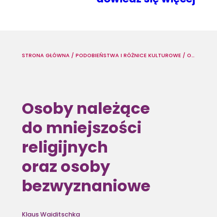
STRONA GŁÓWNA
/
PODOBIEŃSTWA I RÓŻNICE KULTUROWE
/
OSOBY NALEŻĄCE DO MNIEJSZOŚCI RELIGIJNYCH ORAZ OSOBY BEZWYZNANIOWE
Osoby należące
do mniejszości
religijnych
oraz osoby
bezwyznaniowe
Klaus Waiditschka